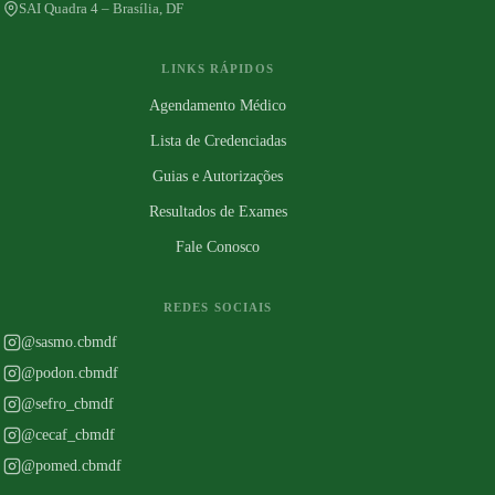
SAI Quadra 4 – Brasília, DF
LINKS RÁPIDOS
Agendamento Médico
Lista de Credenciadas
Guias e Autorizações
Resultados de Exames
Fale Conosco
REDES SOCIAIS
@sasmo.cbmdf
@podon.cbmdf
@sefro_cbmdf
@cecaf_cbmdf
@pomed.cbmdf